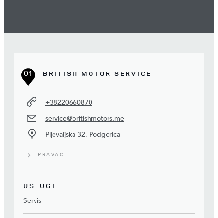
01
BRITISH MOTOR SERVICE
+38220660870
service@britishmotors.me
Pljevaljska 32, Podgorica
PRAVAC
USLUGE
Servis