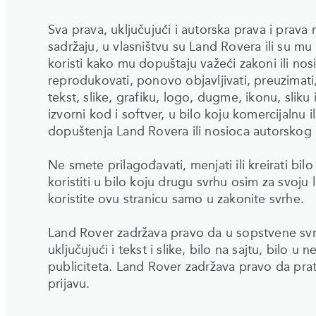
Sva prava, uključujući i autorska prava i prav
sadržaju, u vlasništvu su Land Rovera ili su mu 
koristi kako mu dopuštaju važeći zakoni ili nos
reprodukovati, ponovo objavljivati, preuzimati, o
tekst, slike, grafiku, logo, dugme, ikonu, sliku 
izvorni kod i softver, u bilo koju komercijalnu
dopuštenja Land Rovera ili nosioca autorskog 
Ne smete prilagođavati, menjati ili kreirati bilo 
koristiti u bilo koju drugu svrhu osim za svoju
koristite ovu stranicu samo u zakonite svrhe.
Land Rover zadržava pravo da u sopstvene svrhe 
uključujući i tekst i slike, bilo na sajtu, bilo 
publiciteta. Land Rover zadržava pravo da prati 
prijavu.