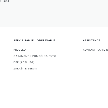
mited
SERVISIRANJE I ODRŽAVANJE
ASSISTANCE
PREGLED
KONTAKTIRAJTE 
GARANCIJE I POMOĆ NA PUTU
DEF (ADBLUE®)
ZAKAŽITE SERVIS