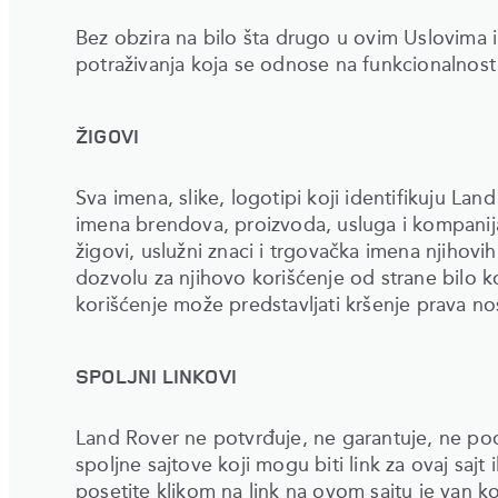
Bez obzira na bilo šta drugo u ovim Uslovima 
potraživanja koja se odnose na funkcionalnost 
ŽIGOVI
Sva imena, slike, logotipi koji identifikuju La
imena brendova, proizvoda, usluga i kompanija
žigovi, uslužni znaci i trgovačka imena njihov
dozvolu za njihovo korišćenje od strane bilo
korišćenje može predstavljati kršenje prava no
SPOLJNI LINKOVI
Land Rover ne potvrđuje, ne garantuje, ne pod
spoljne sajtove koji mogu biti link za ovaj sajt il
posetite klikom na link na ovom sajtu je van ko