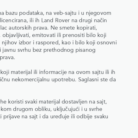
a na bazu podataka, na veb-sajtu i u njegovom
licencirana, ili ih Land Rover na drugi način
ilac autorskih prava. Ne smete kopirati,
bjavljivati, emitovati ili prenositi bilo koji
i njihov izbor i raspored, kao i bilo koji osnovni
 ili javnu svrhu bez prethodnog pisanog
prava.
koji materijal ili informacije na ovom sajtu ili ih
 ličnu nekomercijalnu upotrebu. Saglasni ste da
koristi svaki materijal dostavljen na sajt,
u nekom drugom obliku, uključujući i u svrhe
prijave na sajt i da uređuje ili odbije svaku