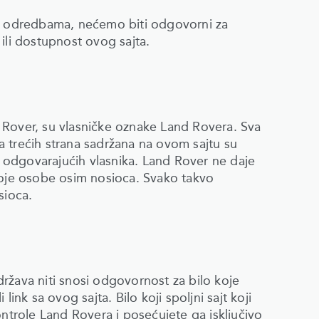
i odredbama, nećemo biti odgovorni za
ili dostupnost ovog sajta.
nd Rover, su vlasničke oznake Land Rovera. Sva
 trećih strana sadržana na ovom sajtu su
ih odgovarajućih vlasnika. Land Rover ne daje
 koje osobe osim nosioca. Svako takvo
sioca.
ržava niti snosi odgovornost za bilo koje
i link sa ovog sajta. Bilo koji spoljni sajt koji
ntrole Land Rovera i posećujete ga isključivo