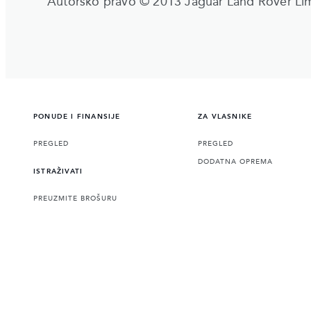
Autorsko pravo © 2013 Jaguar Land Rover Li
PONUDE I FINANSIJE
ZA VLASNIKE
PREGLED
PREGLED
DODATNA OPREMA
ISTRAŽIVATI
PREUZMITE BROŠURU