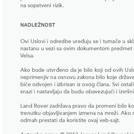
na sopstveni rizik.
NADLEŽNOST
Ovi Uslovi i odredbe uređuju se i tumače u sk
nastanu u vezi sa ovim dokumentom predmet su
Velsa.
Ako bude utvrđeno da je bilo koji od ovih Uslov
neprimenjiv na osnovu zakona bilo koje države i
biće odvojen i izbrisan iz ovog člana. Svi ostal
snazi i nastavljaju da budu obavezujući i izvršni
Land Rover zadržava pravo da promeni bilo koj
trenutku objavljivanjem izmena na mreži. Ako n
odmah prestati da koristite ovaj veb-sajt.