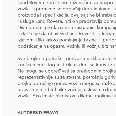
Land Rover neprestano traži načine za unapređe
vozila, a promene se događaju kontinuirano. Ia
proizvoda i specifikacija, ovaj sajt ne bi tre
i usluge Land Rovera, niti on predstavlja pon
Distributeri i prodavci nisu zastupnici kompan
ovlašćenje da obavežu Land Rover bilo kakvom 
izjavom. Bilo kakvo pominjanje brzine ili perfo
podsticanje na opasnu vožnju ili vožnju brzina
Sve brojke o potrošnji goriva su u skladu sa 
korišćenjem istog test ciklusa koji se koristi z
Ne mogu se upoređivati sa prethodnim brojkam
reprezentativnije su za stvarnu potrošnju gori
brojke potrošnje goriva vozila mogu se razliko
u zavisnosti od tehnike vožnje, uslova na drumu i
vozila. Ako imate bilo kakvu dilemu, molimo 
AUTORSKO PRAVO