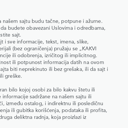
našem sajtu budu tačne, potpune i ažurne.
te da budete obavezani Uslovima i odredbama,
tite sajt.
 i sve informacije, tekst, imena, slike,
terijali (bez ograničenja) pružaju se „KAKVI
 ili odobrenja, izričitog ili implicitnog.
nost ili potpunost informacija datih na ovom
jta biti neprekinuto ili bez grešaka, ili da sajt i
li greške.
n bilo kojoj osobi za bilo kakvu štetu ili
e informacije sadržane na našem sajtu ili
i, između ostalog, i indirektnu ili posledičnu
́enja ili gubitka korišćenja, podataka ili profita,
druga deliktna radnja, koja proizlazi iz