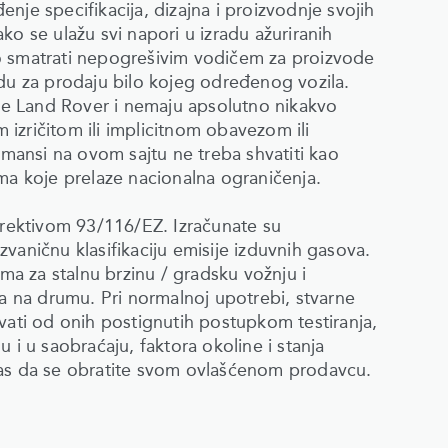
nje specifikacija, dizajna i proizvodnje svojih
ko se ulažu svi napori u izradu ažuriranih
balo smatrati nepogrešivim vodičem za proizvode
udu za prodaju bilo kojeg određenog vozila.
ije Land Rover i nemaju apsolutno nikakvo
izričitom ili implicitnom obavezom ili
rmansi na ovom sajtu ne treba shvatiti kao
ma koje prelaze nacionalna ograničenja.
Direktivom 93/116/EZ. Izračunate su
a zvaničnu klasifikaciju emisije izduvnih gasova.
a za stalnu brzinu / gradsku vožnju i
va na drumu. Pri normalnoj upotrebi, stvarne
vati od onih postignutih postupkom testiranja,
 ​​u saobraćaju, faktora okoline i stanja
vas da se obratite svom ovlašćenom prodavcu.