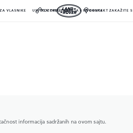
ZA VLASNIKE
USLUGA PREUZIMANJA I ISPORUKE
POZOVITE NAS
KONTAKT
ZAKAŽITE S
ačnost informacija sadržanih na ovom sajtu.