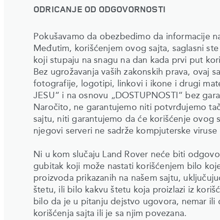
ODRICANJE OD ODGOVORNOSTI
Pokušavamo da obezbedimo da informacije na 
Međutim, korišćenjem ovog sajta, saglasni s
koji stupaju na snagu na dan kada prvi put koris
Bez ugrožavanja vaših zakonskih prava, ovaj sajt
fotografije, logotipi, linkovi i ikone i drugi ma
JESU“ i na osnovu „DOSTUPNOSTI“ bez garancije
Naročito, ne garantujemo niti potvrđujemo tač
sajtu, niti garantujemo da će korišćenje ovog sa
njegovi serveri ne sadrže kompjuterske viruse i
Ni u kom slučaju Land Rover neće biti odgovora
gubitak koji može nastati korišćenjem bilo koj
proizvoda prikazanih na našem sajtu, uključujuć
štetu, ili bilo kakvu štetu koja proizlazi iz korišc
bilo da je u pitanju dejstvo ugovora, nemar ili 
korišćenja sajta ili je sa njim povezana.