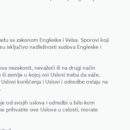
ladu sa zakonom Engleske i Velsa. Sporovi koji
 isključivo nadležnosti sudova Engleske i
a nezakonit, nevažeći ili na drugi način
li zemlje u kojoj ovi Uslovi treba da važe,
i Uslovi korišćenja i Uslovi i odredbe ostaju na
.
e od svojih uslova i odredbi u bilo kom
e prihvatite ove Uslove u celosti, morate