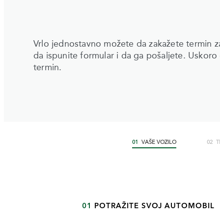
Vrlo jednostavno možete da zakažete termin z
da ispunite formular i da ga pošaljete. Uskoro
termin.