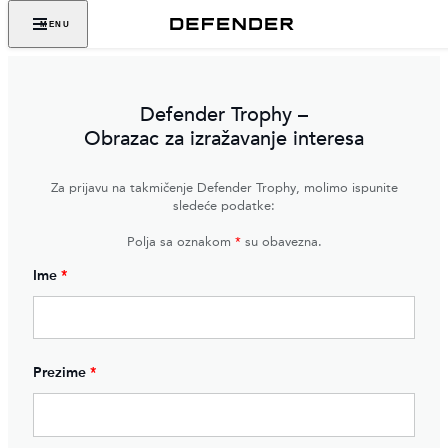
MENU
Defender Trophy –
Obrazac za izražavanje interesa
Za prijavu na takmičenje Defender Trophy, molimo ispunite
sledeće podatke:
Polja sa oznakom
*
su obavezna.
Ime
*
Prezime
*