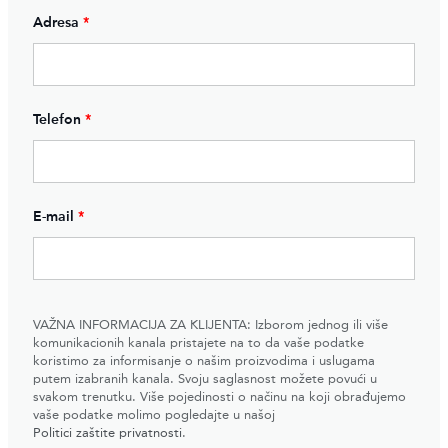
Adresa
*
Telefon
*
E-mail
*
VAŽNA INFORMACIJA ZA KLIJENTA: Izborom jednog ili više
komunikacionih kanala pristajete na to da vaše podatke
koristimo za informisanje o našim proizvodima i uslugama
putem izabranih kanala. Svoju saglasnost možete povući u
svakom trenutku. Više pojedinosti o načinu na koji obrađujemo
vaše podatke molimo pogledajte u našoj
Politici zaštite privatnosti
.